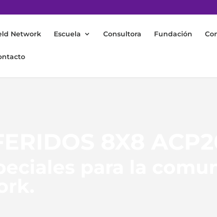
eld Network
Escuela
Consultora
Fundación
Co
ontacto
FERIDOS 8X8 ACP2
eciales para la comu
ork.