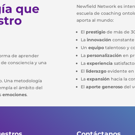
ía que
Newfield Network es inte
escuela de coaching ontoló
stro
aporta al mundo:
El
prestigio
de más de 30
La
innovación
constante 
Un
equipo
talentoso y 
La
personalización
en pr
forma de aprender
s de consciencia y una
La
experiencia
satisfacto
El
liderazgo
evidente en 
La
expansión
hacia la co
co. Una metodología
El
aporte generoso
del v
empla el ámbito del
as
emociones
.
estros
Contáctanos