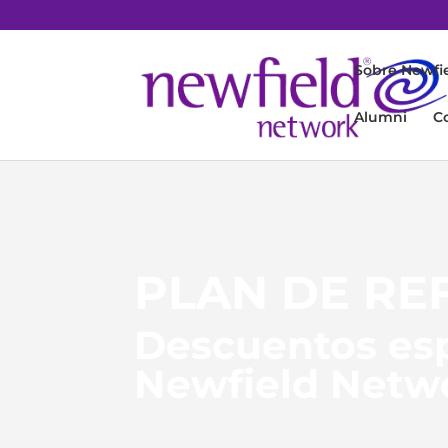
Sobre Newfi
Alumni
C
PLAN DE RE
Descuentos esp
Newfield Netw