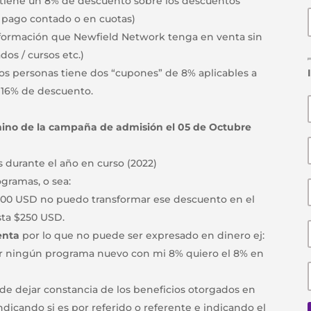
iene un 8% de descuento sobre los descuentos
a pago contado o en cuotas)
 formación que Newfield Network tenga en venta sin
dos / cursos etc.)
dos personas tiene dos “cupones” de 8% aplicables a
 16% de descuento.
rmino de la campaña de admisión el 05 de Octubre
 durante el año en curso (2022)
gramas, o sea:
300 USD no puedo transformar ese descuento en el
ta $250 USD.
enta
por lo que no puede ser expresado en dinero ej:
ar ningún programa nuevo con mi 8% quiero el 8% en
de dejar constancia de los beneficios otorgados en
dicando si es por referido o referente e indicando el