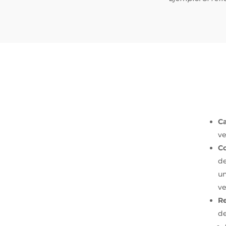
C
ve
Co
de
un
ve
Re
d