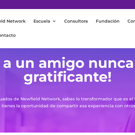
eld Network
Escuela
Consultora
Fundación
Co
ontacto
r a un amigo nunca
gratificante!
ados de Newfield Network, sabes lo transformador que es el
, tienes la oportunidad de compartir esa experiencia con otro