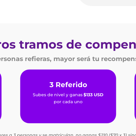
ros tramos de compen
rsonas refieras, mayor será tu recompen
3 Referido
Subes de nivel y ganas
$133 USD
por cada uno
eres a 3 personas y se matriculan, no ganas $210 ($70 x 3) sino