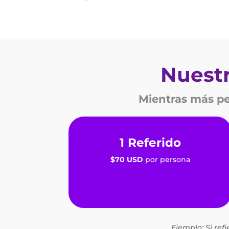
Nuest
Mientras más pe
1 Referido
$70 USD
por persona
Ejemplo: Si refi