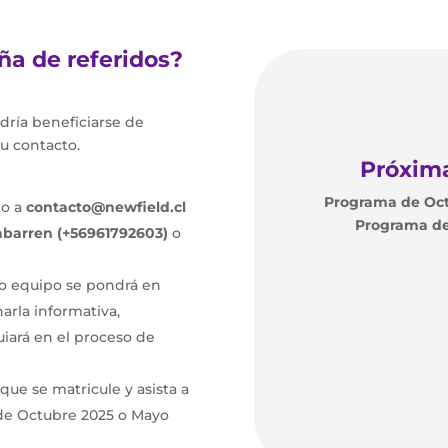
a de referidos?
dría beneficiarse de
su contacto.
Próxima
Programa de Oct
eo a
contacto@newfield.cl
Programa de
barren (+56961792603)
o
o equipo se pondrá en
harla informativa,
uiará en el proceso de
ue se matricule y asista a
 de Octubre 2025 o Mayo