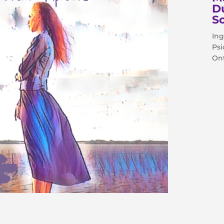
D
Sc
Ing
Psi
Ont