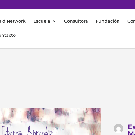
eld Network
Escuela
Consultora
Fundación
Co
ontacto
Es
Ma