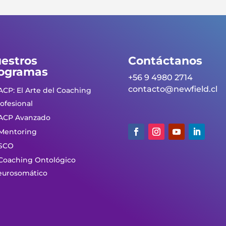
estros
Contáctanos
ogramas
+56 9 4980 2714
contacto@newfield.cl
ACP: El Arte del Coaching
ofesio
nal
ACP Avanzado
Mentoring
SCO
Coaching Ontológico
eurosomático