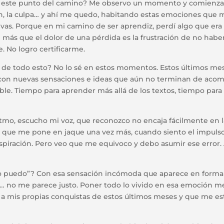
este punto del camino? Me observo un momento y comienzan 
ión, la culpa… y ahí me quedo, habitando estas emociones qu
ivas. Porque en mi camino de ser aprendiz, perdí algo que era 
ue más que el dolor de una pérdida es la frustración de no hab
. No logro certificarme.
de todo esto? No lo sé en estos momentos. Estos últimos me
 con nuevas sensaciones e ideas que aún no terminan de acom
ble. Tiempo para aprender más allá de los textos, tiempo para 
tmo, escucho mi voz, que reconozco no encaja fácilmente en la
 que me pone en jaque una vez más, cuando siento el impulso
spiración. Pero veo que me equivoco y debo asumir ese error
o puedo”? Con esa sensación incómoda que aparece en forma
… no me parece justo. Poner todo lo vivido en esa emoción 
 a mis propias conquistas de estos últimos meses y que me e