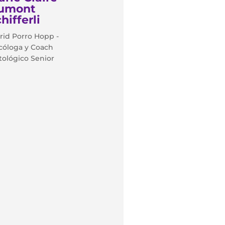
umont
hifferli
rid Porro Hopp -
cóloga y Coach
ológico Senior