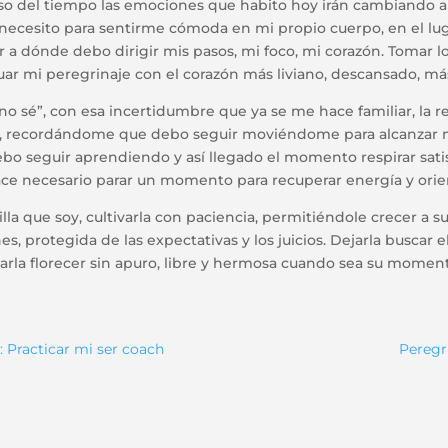
so del tiempo las emociones que habito hoy irán cambiando a
 necesito para sentirme cómoda en mi propio cuerpo, en el lu
a dónde debo dirigir mis pasos, mi foco, mi corazón. Tomar lo
uar mi peregrinaje con el corazón más liviano, descansado, más
no sé”, con esa incertidumbre que ya se me hace familiar, la 
í, recordándome que debo seguir moviéndome para alcanzar m
o seguir aprendiendo y así llegado el momento respirar satis
ace necesario parar un momento para recuperar energía y orien
lla que soy, cultivarla con paciencia, permitiéndole crecer a su
s, protegida de las expectativas y los juicios. Dejarla buscar el 
jarla florecer sin apuro, libre y hermosa cuando sea su moment
: Practicar mi ser coach
Peregr