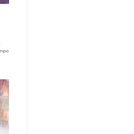
,
empo